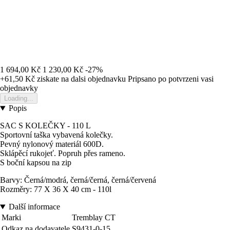
1 694,00 Kč
1 230,00 Kč
-27%
+61,50 Kč
ziskate na dalsi objednavku
Pripsano po potvrzeni vasi
objednavky
Loading...
Popis
SAC S KOLEČKY - 110 L
Sportovní taška vybavená kolečky.
Pevný nylonový materiál 600D.
Sklápěcí rukojeť. Popruh přes rameno.
S boční kapsou na zip
Barvy: Černá/modrá, černá/černá, černá/červená
Rozměry: 77 X 36 X 40 cm - 110l
Další informace
Marki
Tremblay CT
Odkaz na dodavatele
S9431-0-15