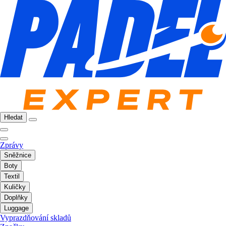
Hledat
Zprávy
Sněžnice
Boty
Textil
Kuličky
Doplňky
Luggage
Vyprazdňování skladů