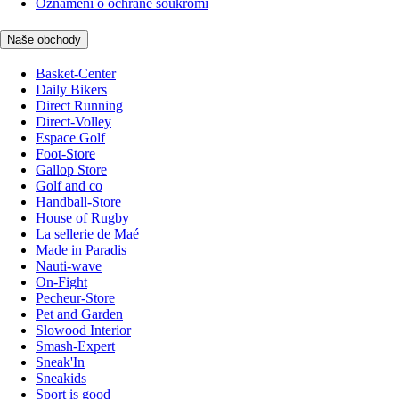
Oznámení o ochraně soukromí
Naše obchody
Basket-Center
Daily Bikers
Direct Running
Direct-Volley
Espace Golf
Foot-Store
Gallop Store
Golf and co
Handball-Store
House of Rugby
La sellerie de Maé
Made in Paradis
Nauti-wave
On-Fight
Pecheur-Store
Pet and Garden
Slowood Interior
Smash-Expert
Sneak'In
Sneakids
Sport is good