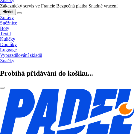
Značky
Zákaznický servis ve Francie
Bezpečná platba
Snadné vracení
Hledat
Zprávy
Sněžnice
Boty
Textil
Kuličky
Doplňky
Luggage
Vyprazdňování skladů
Značky
Probíhá přidávání do košíku...