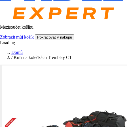
Mezisoučet košíku
Zobrazit můj košík
Pokračovat v nákupu
Loading...
Domů
/
Kufr na kolečkách Tremblay CT