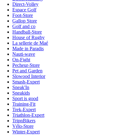
Direct-Volley
Espace Golf
Foot-Store
Gallop Store
Golf and co
Handball-Store
House of Rugby
La sellerie de Maé
Made in Paradis
Nauti-wave
On-Fight
Pecheur-Store
Pet and Garden
Slowood Interior
Smash-Expert
Sneak'In
Sneakids
Sport is good
Training-Fit
Trek-Expert
Triathlon-Expert
TripnBikers
Vélo-Store
Winter-Expert