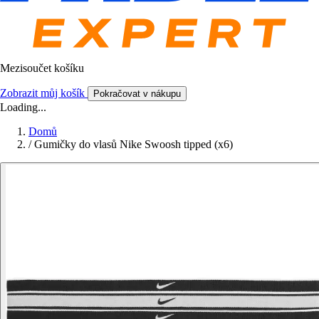
Mezisoučet košíku
Zobrazit můj košík
Pokračovat v nákupu
Loading...
Domů
/
Gumičky do vlasů Nike Swoosh tipped (x6)