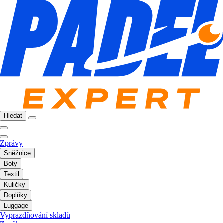
Hledat
Zprávy
Sněžnice
Boty
Textil
Kuličky
Doplňky
Luggage
Vyprazdňování skladů