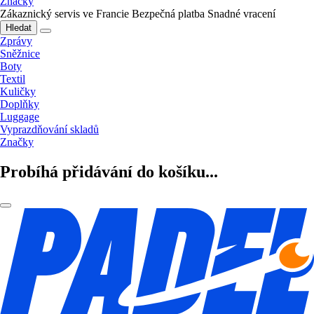
Značky
Zákaznický servis ve Francie
Bezpečná platba
Snadné vracení
Hledat
Zprávy
Sněžnice
Boty
Textil
Kuličky
Doplňky
Luggage
Vyprazdňování skladů
Značky
Probíhá přidávání do košíku...