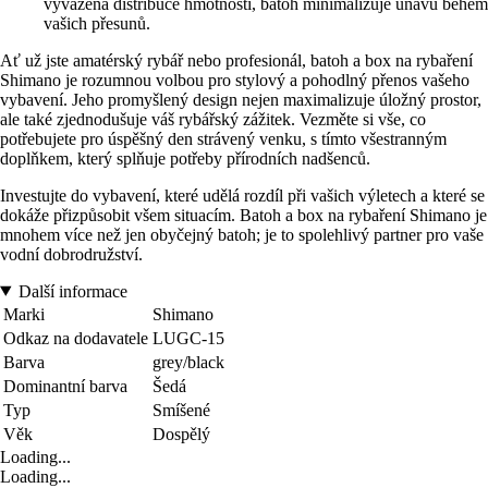
vyvážená distribuce hmotnosti, batoh minimalizuje únavu během
vašich přesunů.
Ať už jste amatérský rybář nebo profesionál, batoh a box na rybaření
Shimano je rozumnou volbou pro stylový a pohodlný přenos vašeho
vybavení. Jeho promyšlený design nejen maximalizuje úložný prostor,
ale také zjednodušuje váš rybářský zážitek. Vezměte si vše, co
potřebujete pro úspěšný den strávený venku, s tímto všestranným
doplňkem, který splňuje potřeby přírodních nadšenců.
Investujte do vybavení, které udělá rozdíl při vašich výletech a které se
dokáže přizpůsobit všem situacím. Batoh a box na rybaření Shimano je
mnohem více než jen obyčejný batoh; je to spolehlivý partner pro vaše
vodní dobrodružství.
Další informace
Marki
Shimano
Odkaz na dodavatele
LUGC-15
Barva
grey/black
Dominantní barva
Šedá
Typ
Smíšené
Věk
Dospělý
Loading...
Loading...