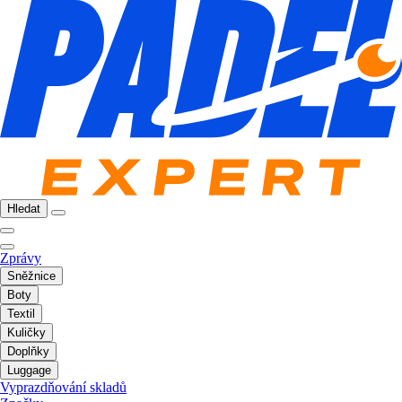
Hledat
Zprávy
Sněžnice
Boty
Textil
Kuličky
Doplňky
Luggage
Vyprazdňování skladů