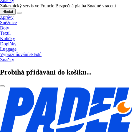
Značky
Zákaznický servis ve Francie
Bezpečná platba
Snadné vracení
Hledat
Zprávy
Sněžnice
Boty
Textil
Kuličky
Doplňky
Luggage
Vyprazdňování skladů
Značky
Probíhá přidávání do košíku...