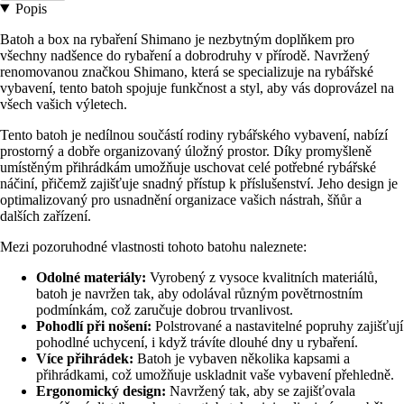
Popis
Batoh a box na rybaření Shimano je nezbytným doplňkem pro
všechny nadšence do rybaření a dobrodruhy v přírodě. Navržený
renomovanou značkou Shimano, která se specializuje na rybářské
vybavení, tento batoh spojuje funkčnost a styl, aby vás doprovázel na
všech vašich výletech.
Tento batoh je nedílnou součástí rodiny rybářského vybavení, nabízí
prostorný a dobře organizovaný úložný prostor. Díky promyšleně
umístěným přihrádkám umožňuje uschovat celé potřebné rybářské
náčiní, přičemž zajišťuje snadný přístup k příslušenství. Jeho design je
optimalizovaný pro usnadnění organizace vašich nástrah, šňůr a
dalších zařízení.
Mezi pozoruhodné vlastnosti tohoto batohu naleznete:
Odolné materiály:
Vyrobený z vysoce kvalitních materiálů,
batoh je navržen tak, aby odolával různým povětrnostním
podmínkám, což zaručuje dobrou trvanlivost.
Pohodlí při nošení:
Polstrované a nastavitelné popruhy zajišťují
pohodlné uchycení, i když trávíte dlouhé dny u rybaření.
Více přihrádek:
Batoh je vybaven několika kapsami a
přihrádkami, což umožňuje uskladnit vaše vybavení přehledně.
Ergonomický design:
Navržený tak, aby se zajišťovala