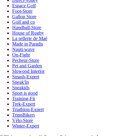
Direct-Volley
Espace Golf
Foot-Store
Gallop Store
Golf and co
Handball-Store
House of Rugby
La sellerie de Maé
Made in Paradis
Nauti-wave
On-Fight
Pecheur-Store
Pet and Garden
Slowood Interior
Smash-Expert
Sneak'In
Sneakids
Sport is good
Training-Fit
Trek-Expert
Triathlon-Expert
TripnBikers
Vélo-Store
Winter-Expert