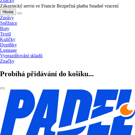
Značky
Zákaznický servis ve Francie
Bezpečná platba
Snadné vracení
Hledat
Zprávy
Sněžnice
Boty
Textil
Kuličky
Doplňky
Luggage
Vyprazdňování skladů
Značky
Probíhá přidávání do košíku...