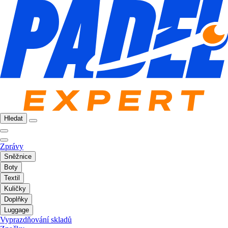
Hledat
Zprávy
Sněžnice
Boty
Textil
Kuličky
Doplňky
Luggage
Vyprazdňování skladů