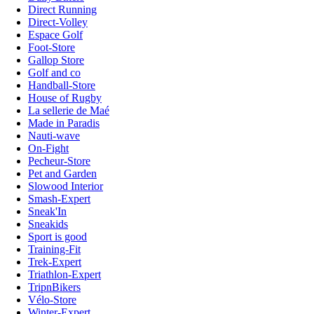
Direct Running
Direct-Volley
Espace Golf
Foot-Store
Gallop Store
Golf and co
Handball-Store
House of Rugby
La sellerie de Maé
Made in Paradis
Nauti-wave
On-Fight
Pecheur-Store
Pet and Garden
Slowood Interior
Smash-Expert
Sneak'In
Sneakids
Sport is good
Training-Fit
Trek-Expert
Triathlon-Expert
TripnBikers
Vélo-Store
Winter-Expert