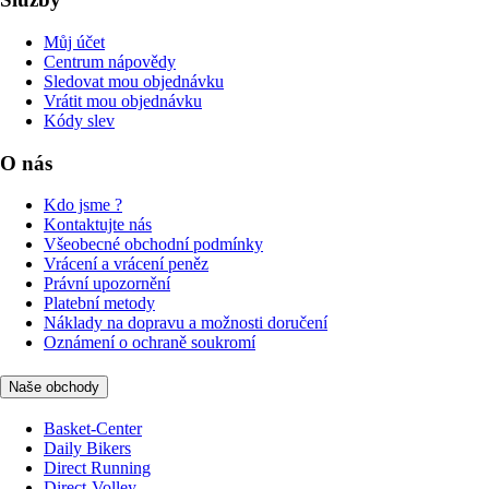
Můj účet
Centrum nápovědy
Sledovat mou objednávku
Vrátit mou objednávku
Kódy slev
O nás
Kdo jsme ?
Kontaktujte nás
Všeobecné obchodní podmínky
Vrácení a vrácení peněz
Právní upozornění
Platební metody
Náklady na dopravu a možnosti doručení
Oznámení o ochraně soukromí
Naše obchody
Basket-Center
Daily Bikers
Direct Running
Direct-Volley