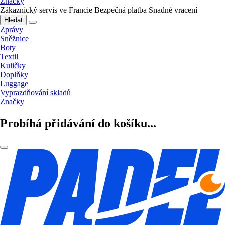
Značky
Zákaznický servis ve Francie
Bezpečná platba
Snadné vracení
Hledat
Zprávy
Sněžnice
Boty
Textil
Kuličky
Doplňky
Luggage
Vyprazdňování skladů
Značky
Probíhá přidávání do košíku...