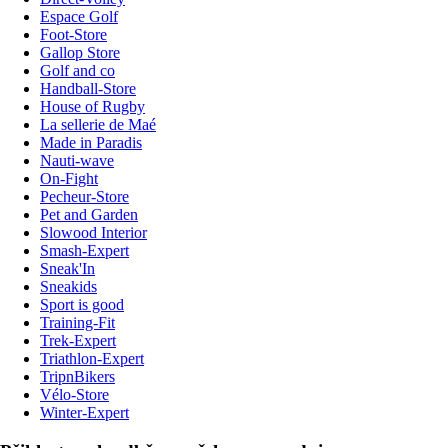
Espace Golf
Foot-Store
Gallop Store
Golf and co
Handball-Store
House of Rugby
La sellerie de Maé
Made in Paradis
Nauti-wave
On-Fight
Pecheur-Store
Pet and Garden
Slowood Interior
Smash-Expert
Sneak'In
Sneakids
Sport is good
Training-Fit
Trek-Expert
Triathlon-Expert
TripnBikers
Vélo-Store
Winter-Expert