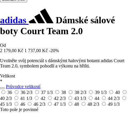
adidas
Dámské sálové
boty Court Team 2.0
Od
2 179,00 Kč
1 737,00 Kč
-20%
Uvolněte svůj potenciál s dámskými halovými botami adidas Court
Team 2.0, symbolem pohodlí a výkonu na hřišti.
Velikost
*
Průvodce velikostí
36
36 2/3
37 1/3
38
38 2/3
39 1/3
40
40 2/3
41 1/3
42
42 2/3
43 1/3
44
44 2/3
45 1/3
46
46 2/3
47 1/3
48
48 2/3
49 1/3
Toto pole je povinné