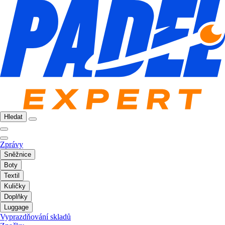
Hledat
Zprávy
Sněžnice
Boty
Textil
Kuličky
Doplňky
Luggage
Vyprazdňování skladů