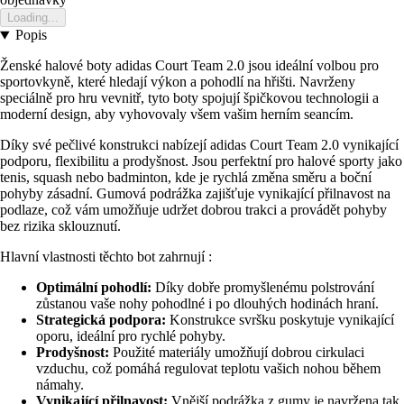
Loading...
Popis
Ženské halové boty adidas Court Team 2.0 jsou ideální volbou pro
sportovkyně, které hledají výkon a pohodlí na hřišti. Navrženy
speciálně pro hru vevnitř, tyto boty spojují špičkovou technologii a
moderní design, aby vyhovovaly všem vašim herním seancím.
Díky své pečlivé konstrukci nabízejí adidas Court Team 2.0 vynikající
podporu, flexibilitu a prodyšnost. Jsou perfektní pro halové sporty jako
tenis, squash nebo badminton, kde je rychlá změna směru a boční
pohyby zásadní. Gumová podrážka zajišťuje vynikající přilnavost na
podlaze, což vám umožňuje udržet dobrou trakci a provádět pohyby
bez rizika sklouznutí.
Hlavní vlastnosti těchto bot zahrnují :
Optimální pohodlí:
Díky dobře promyšlenému polstrování
zůstanou vaše nohy pohodlné i po dlouhých hodinách hraní.
Strategická podpora:
Konstrukce svršku poskytuje vynikající
oporu, ideální pro rychlé pohyby.
Prodyšnost:
Použité materiály umožňují dobrou cirkulaci
vzduchu, což pomáhá regulovat teplotu vašich nohou během
námahy.
Vynikající přilnavost:
Vnější podrážka z gumy je navržena tak,