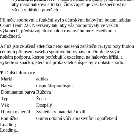
aby maximalizovala trakci, čímž zajišťuje vaši bezpečnost na
všech vnitřních površích.
Přijměte sportovní a funkční styl s dámskými halovými botami adidas
Court Team 2.0. Navrženy tak, aby vás podporovaly ve vašich
výkonech, představují dokonalou rovnováhu mezi estetikou a
funkčností.
Ať už jste zkušená atletička nebo nadšená začátečnice, tyto boty budou
cenným přínosem vašeho sportovního vybavení. Dopřejte svým
nohám podporu, kterou potřebují k excelenci na halovém hřišti, a
vyberte si značku, která má prokazatelné úspěchy v oblasti sportu.
Další informace
Marki
adidas
Barva
dispin/dispin/dispin
Dominantní barva
Růžová
Typ
Žena
Věk
Dospělý
Hlavní materiál
Syntetický materiál / textil
Podrážka
Guma odolná vůči abrazivnímu opotřebení
Loading...
Loading...