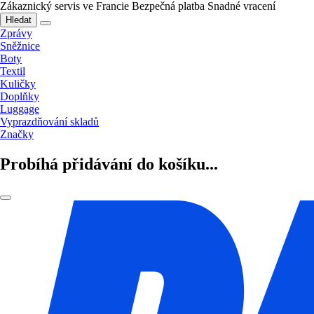
Zákaznický servis ve Francie
Bezpečná platba
Snadné vracení
Hledat
Zprávy
Sněžnice
Boty
Textil
Kuličky
Doplňky
Luggage
Vyprazdňování skladů
Značky
Probíhá přidávání do košíku...