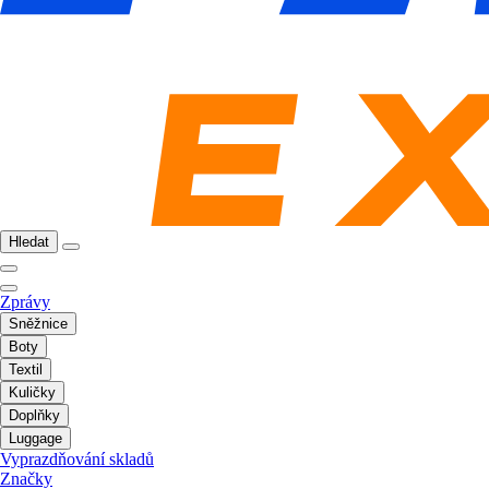
Hledat
Zprávy
Sněžnice
Boty
Textil
Kuličky
Doplňky
Luggage
Vyprazdňování skladů
Značky