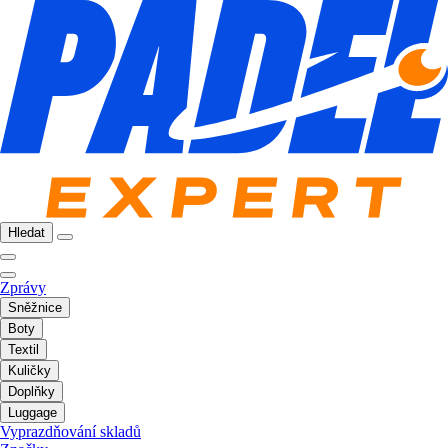
Hledat
Zprávy
Sněžnice
Boty
Textil
Kuličky
Doplňky
Luggage
Vyprazdňování skladů