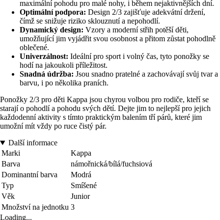
maximální pohodu pro malé nohy, i během nejaktivnějších dní.
Optimální podpora:
Design 2/3 zajišťuje adekvátní držení,
čímž se snižuje riziko sklouznutí a nepohodlí.
Dynamický design:
Vzory a moderní střih potěší děti,
umožňující jim vyjádřit svou osobnost a přitom zůstat pohodlně
oblečené.
Univerzálnost:
Ideální pro sport i volný čas, tyto ponožky se
hodí na jakoukoli příležitost.
Snadná údržba:
Jsou snadno pratelné a zachovávají svůj tvar a
barvu, i po několika praních.
Ponožky 2/3 pro děti Kappa jsou chyrou volbou pro rodiče, kteří se
starají o pohodlí a pohodu svých dětí. Dejte jim to nejlepší pro jejich
každodenní aktivity s tímto praktickým balením tří párů, které jim
umožní mít vždy po ruce čistý pár.
Další informace
Marki
Kappa
Barva
námořnická/bílá/fuchsiová
Dominantní barva
Modrá
Typ
Smíšené
Věk
Junior
Množství na jednotku
3
Loading...