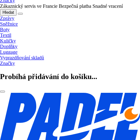
Značky
Zákaznický servis ve Francie
Bezpečná platba
Snadné vracení
Hledat
Zprávy
Sněžnice
Boty
Textil
Kuličky
Doplňky
Luggage
Vyprazdňování skladů
Značky
Probíhá přidávání do košíku...