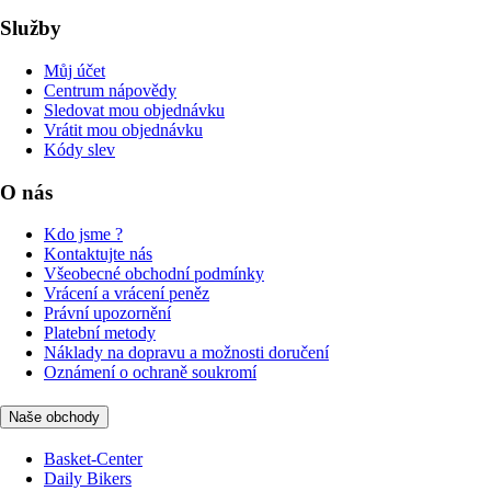
Služby
Můj účet
Centrum nápovědy
Sledovat mou objednávku
Vrátit mou objednávku
Kódy slev
O nás
Kdo jsme ?
Kontaktujte nás
Všeobecné obchodní podmínky
Vrácení a vrácení peněz
Právní upozornění
Platební metody
Náklady na dopravu a možnosti doručení
Oznámení o ochraně soukromí
Naše obchody
Basket-Center
Daily Bikers