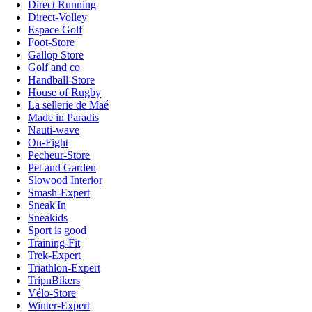
Direct Running
Direct-Volley
Espace Golf
Foot-Store
Gallop Store
Golf and co
Handball-Store
House of Rugby
La sellerie de Maé
Made in Paradis
Nauti-wave
On-Fight
Pecheur-Store
Pet and Garden
Slowood Interior
Smash-Expert
Sneak'In
Sneakids
Sport is good
Training-Fit
Trek-Expert
Triathlon-Expert
TripnBikers
Vélo-Store
Winter-Expert