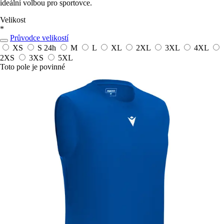
ideální volbou pro sportovce.
Velikost
*
Průvodce velikostí
XS
S
24h
M
L
XL
2XL
3XL
4XL
2XS
3XS
5XL
Toto pole je povinné