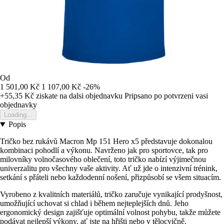
Od
1 501,00 Kč
1 107,00 Kč
-26%
+55,35 Kč
ziskate na dalsi objednavku
Pripsano po potvrzeni vasi
objednavky
Loading...
Popis
Tričko bez rukávů Macron Mp 151 Hero x5 představuje dokonalou
kombinaci pohodlí a výkonu. Navrženo jak pro sportovce, tak pro
milovníky volnočasového oblečení, toto tričko nabízí výjimečnou
univerzalitu pro všechny vaše aktivity. Ať už jde o intenzivní trénink,
setkání s přáteli nebo každodenní nošení, přizpůsobí se všem situacím.
Vyrobeno z kvalitních materiálů, tričko zaručuje vynikající prodyšnost,
umožňující uchovat si chlad i během nejteplejších dnů. Jeho
ergonomický design zajišťuje optimální volnost pohybu, takže můžete
podávat nejlepší výkony, ať jste na hřišti nebo v tělocvičně.