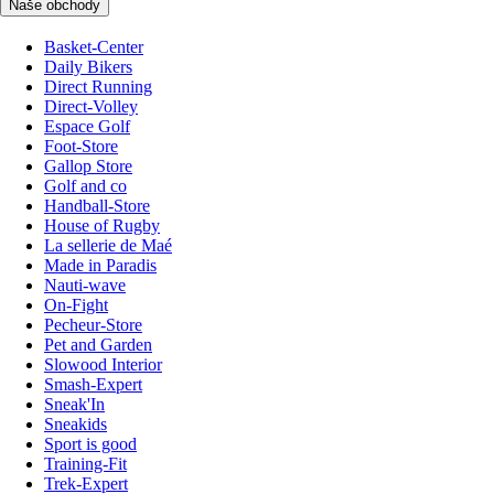
Naše obchody
Basket-Center
Daily Bikers
Direct Running
Direct-Volley
Espace Golf
Foot-Store
Gallop Store
Golf and co
Handball-Store
House of Rugby
La sellerie de Maé
Made in Paradis
Nauti-wave
On-Fight
Pecheur-Store
Pet and Garden
Slowood Interior
Smash-Expert
Sneak'In
Sneakids
Sport is good
Training-Fit
Trek-Expert