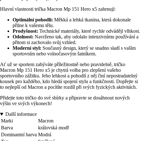
Hlavní vlastnosti trička Macron Mp 151 Hero x5 zahrnují:
Optimální pohodlí:
Měkká a lehká tkanina, která dokonale
přilne k vašemu tělu.
Prodyšnost:
Technické materiály, které rychle odvádějí vlhkost.
Odolnost:
Navrženo tak, aby odolalo intenzivnímu používání a
přitom si zachovalo svůj vzhled.
Moderní styl:
Současný design, který se snadno sladí s vaším
sportovním nebo volnočasovým šatníkem.
Ať už se sportem zabýváte příležitostně nebo pravidelně, tričko
Macron Mp 151 Hero x5 je chytrá volba pro zlepšení vašeho
sportovního zážitku. Jeho lehkost a pohodlí z něj činí nepostradatelný
kousek pro každého, kdo hledá spojení stylu a funkčnosti. Dopřejte si
to nejlepší od Macron a pocítíte rozdíl při svých fyzických aktivitách.
Přidejte toto tričko do své sbírky a připravte se dosáhnout nových
výšin ve svých výkonech!
Další informace
Marki
Macron
Barva
královská modř
Dominantní barva
Modrá