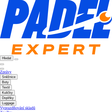
Hledat
Zprávy
Sněžnice
Boty
Textil
Kuličky
Doplňky
Luggage
Vyprazdňování skladů