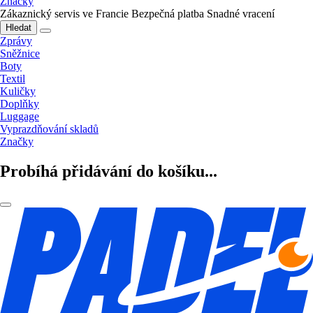
Značky
Zákaznický servis ve Francie
Bezpečná platba
Snadné vracení
Hledat
Zprávy
Sněžnice
Boty
Textil
Kuličky
Doplňky
Luggage
Vyprazdňování skladů
Značky
Probíhá přidávání do košíku...