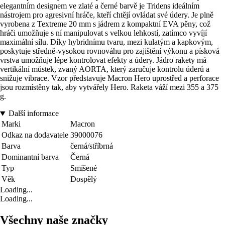
elegantním designem ve zlaté a černé barvě je Tridens ideálním
nástrojem pro agresivní hráče, kteří chtějí ovládat své údery. Je plně
vyrobena z Textreme 20 mm s jádrem z kompaktní EVA pěny, což
hráči umožňuje s ní manipulovat s velkou lehkostí, zatímco vyvíjí
maximální sílu. Díky hybridnímu tvaru, mezi kulatým a kapkovým,
poskytuje středně-vysokou rovnováhu pro zajištění výkonu a písková
vrstva umožňuje lépe kontrolovat efekty a údery. Jádro rakety má
vertikální můstek, zvaný AORTA, který zaručuje kontrolu úderů a
snižuje vibrace. Vzor představuje Macron Hero uprostřed a perforace
jsou rozmístěny tak, aby vytvářely Hero. Raketa váží mezi 355 a 375
g.
Další informace
Marki
Macron
Odkaz na dodavatele
39000076
Barva
černá/stříbrná
Dominantní barva
Černá
Typ
Smíšené
Věk
Dospělý
Loading...
Loading...
Všechny naše značky