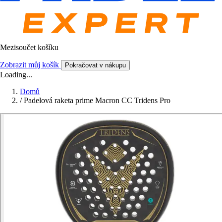
Mezisoučet košíku
Zobrazit můj košík
Pokračovat v nákupu
Loading...
Domů
/
Padelová raketa prime Macron CC Tridens Pro