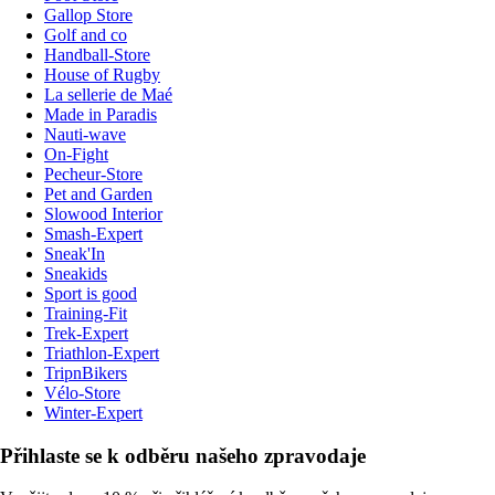
Gallop Store
Golf and co
Handball-Store
House of Rugby
La sellerie de Maé
Made in Paradis
Nauti-wave
On-Fight
Pecheur-Store
Pet and Garden
Slowood Interior
Smash-Expert
Sneak'In
Sneakids
Sport is good
Training-Fit
Trek-Expert
Triathlon-Expert
TripnBikers
Vélo-Store
Winter-Expert
Přihlaste se k odběru našeho zpravodaje