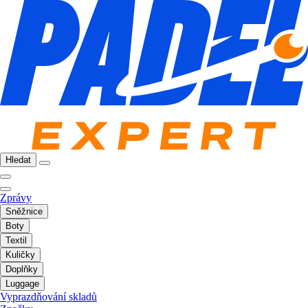
Hledat
Zprávy
Sněžnice
Boty
Textil
Kuličky
Doplňky
Luggage
Vyprazdňování skladů