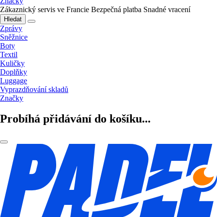
Značky
Zákaznický servis ve Francie
Bezpečná platba
Snadné vracení
Hledat
Zprávy
Sněžnice
Boty
Textil
Kuličky
Doplňky
Luggage
Vyprazdňování skladů
Značky
Probíhá přidávání do košíku...