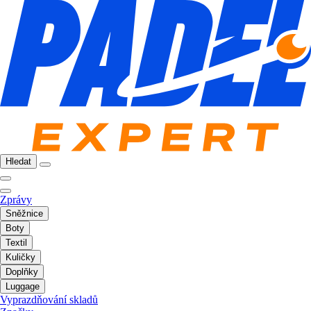
Hledat
Zprávy
Sněžnice
Boty
Textil
Kuličky
Doplňky
Luggage
Vyprazdňování skladů