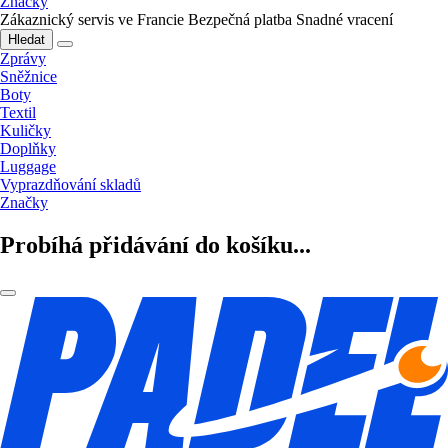
Značky
Zákaznický servis ve Francie
Bezpečná platba
Snadné vracení
Hledat
Zprávy
Sněžnice
Boty
Textil
Kuličky
Doplňky
Luggage
Vyprazdňování skladů
Značky
Probíhá přidávání do košíku...