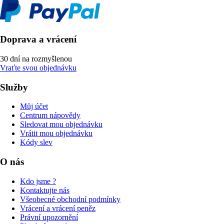
Doprava a vrácení
30 dní na rozmyšlenou
Vraťte svou objednávku
Služby
Můj účet
Centrum nápovědy
Sledovat mou objednávku
Vrátit mou objednávku
Kódy slev
O nás
Kdo jsme ?
Kontaktujte nás
Všeobecné obchodní podmínky
Vrácení a vrácení peněz
Právní upozornění