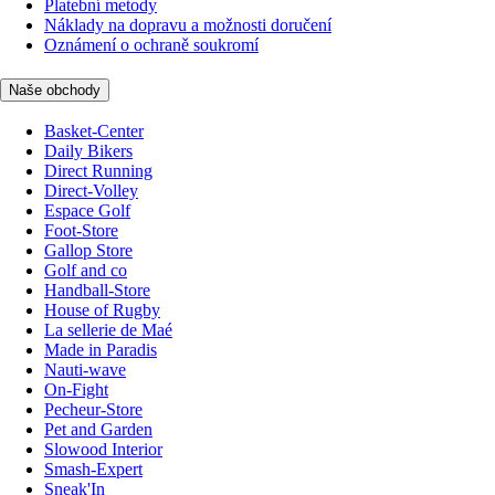
Platební metody
Náklady na dopravu a možnosti doručení
Oznámení o ochraně soukromí
Naše obchody
Basket-Center
Daily Bikers
Direct Running
Direct-Volley
Espace Golf
Foot-Store
Gallop Store
Golf and co
Handball-Store
House of Rugby
La sellerie de Maé
Made in Paradis
Nauti-wave
On-Fight
Pecheur-Store
Pet and Garden
Slowood Interior
Smash-Expert
Sneak'In