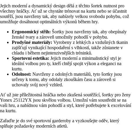
Jejich moderní a dynamický design dělá z těchto šortek nutnost pro
všechny hráčky. Ať už se chystáte trénovat na kurtu nebo se účastnit
soutěží, jsou navrženy tak, aby nabízely velkou svobodu pohybu, což
umožňuje dosáhnout optimálních výkonů během hry.
Ergonomický střih:
Šortky jsou navrženy tak, aby obepínaly
ženské tvary a zároveň umožnily pohodlí v pohybu.
Prodyšné materiály:
Vyrobeny z lehkých a vzdušných tkanin
zajišťují vynikající hospodaření s vlhkostí, takže zůstanete v
chladu i během nejintenzivnějších tréninků.
Sportovní estetika:
Jejich moderní a minimalistický styl je
ideální volbou pro ty, kteří chtějí spojit výkon a eleganci na
kurtu.
Odolnost:
Navrženy z odolných materiálů, tyto šortky jsou
určeny k tomu, aby odolaly zkouškám času a zároveň si
uchovaly svůj nový vzhled.
Ať už jste příležitostná hráčka nebo zkušená soutěžící, šortky pro ženy
Yonex 25112YX jsou skvělou volbou. Umožní vám soustředit se na
vaši hru, a nabídnou vám pohodlí a styl, které potřebujete k excelování
na kurtu.
Zařaďte je do své sportovní garderoby a vyzkoušejte oděv, který
splňuje požadavky moderních atletů.