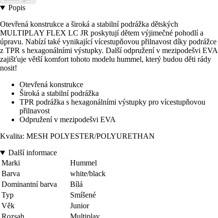
Popis
Otevřená konstrukce a široká a stabilní podrážka dětských
MULTIPLAY FLEX LC JR poskytují dětem výjimečné pohodlí a
úpravu. Nabízí také vynikající vícestupňovou přilnavost díky podrážce
z TPR s hexagonálními výstupky. Další odpružení v mezipodešvi EVA
zajišťuje větší komfort tohoto modelu hummel, který budou děti rády
nosit!
Otevřená konstrukce
Široká a stabilní podrážka
TPR podrážka s hexagonálními výstupky pro vícestupňovou
přilnavost
Odpružení v mezipodešvi EVA
Kvalita: MESH POLYESTER/POLYURETHAN
Další informace
Marki
Hummel
Barva
white/black
Dominantní barva
Bílá
Typ
Smíšené
Věk
Junior
Rozsah
Multiplay