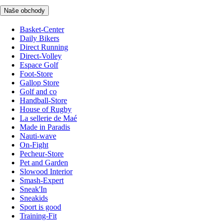
Naše obchody
Basket-Center
Daily Bikers
Direct Running
Direct-Volley
Espace Golf
Foot-Store
Gallop Store
Golf and co
Handball-Store
House of Rugby
La sellerie de Maé
Made in Paradis
Nauti-wave
On-Fight
Pecheur-Store
Pet and Garden
Slowood Interior
Smash-Expert
Sneak'In
Sneakids
Sport is good
Training-Fit