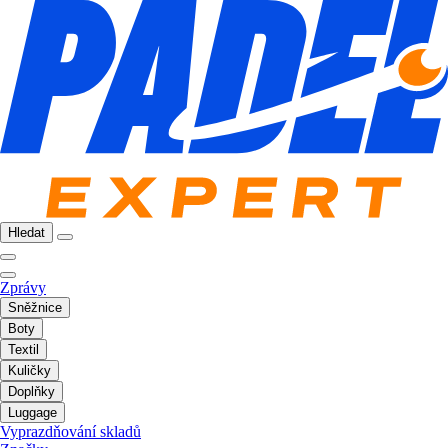
Hledat
Zprávy
Sněžnice
Boty
Textil
Kuličky
Doplňky
Luggage
Vyprazdňování skladů