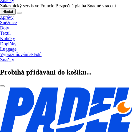
Značky
Zákaznický servis ve Francie
Bezpečná platba
Snadné vracení
Hledat
Zprávy
Sněžnice
Boty
Textil
Kuličky
Doplňky
Luggage
Vyprazdňování skladů
Značky
Probíhá přidávání do košíku...