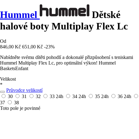
Hummel
Dětské
halové boty Multiplay Flex Lc
Od
846,00 Kč
651,00 Kč
-23%
Nabídněte svému dítěti pohodlí a dokonalé přizpůsobení s teniskami
Hummel Multiplay Flex Lc, pro optimální výkon! Hummel
BasketsEnfant
Velikost
*
Průvodce velikostí
30
31
32
33
24h
34
24h
35
24h
36
24h
37
38
Toto pole je povinné