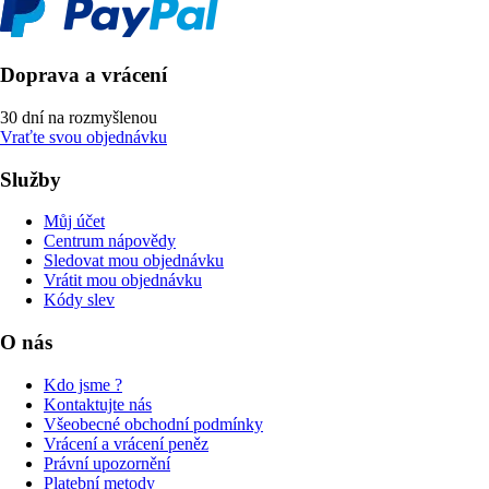
Doprava a vrácení
30 dní na rozmyšlenou
Vraťte svou objednávku
Služby
Můj účet
Centrum nápovědy
Sledovat mou objednávku
Vrátit mou objednávku
Kódy slev
O nás
Kdo jsme ?
Kontaktujte nás
Všeobecné obchodní podmínky
Vrácení a vrácení peněz
Právní upozornění
Platební metody