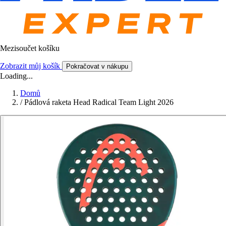
Mezisoučet košíku
Zobrazit můj košík
Pokračovat v nákupu
Loading...
Domů
/
Pádlová raketa Head Radical Team Light 2026