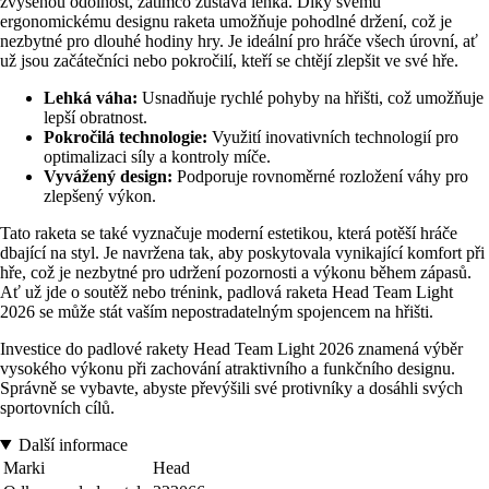
zvýšenou odolnost, zatímco zůstává lehká. Díky svému
ergonomickému designu raketa umožňuje pohodlné držení, což je
nezbytné pro dlouhé hodiny hry. Je ideální pro hráče všech úrovní, ať
už jsou začátečníci nebo pokročilí, kteří se chtějí zlepšit ve své hře.
Lehká váha:
Usnadňuje rychlé pohyby na hřišti, což umožňuje
lepší obratnost.
Pokročilá technologie:
Využití inovativních technologií pro
optimalizaci síly a kontroly míče.
Vyvážený design:
Podporuje rovnoměrné rozložení váhy pro
zlepšený výkon.
Tato raketa se také vyznačuje moderní estetikou, která potěší hráče
dbající na styl. Je navržena tak, aby poskytovala vynikající komfort při
hře, což je nezbytné pro udržení pozornosti a výkonu během zápasů.
Ať už jde o soutěž nebo trénink, padlová raketa Head Team Light
2026 se může stát vaším nepostradatelným spojencem na hřišti.
Investice do padlové rakety Head Team Light 2026 znamená výběr
vysokého výkonu při zachování atraktivního a funkčního designu.
Správně se vybavte, abyste převýšili své protivníky a dosáhli svých
sportovních cílů.
Další informace
Marki
Head