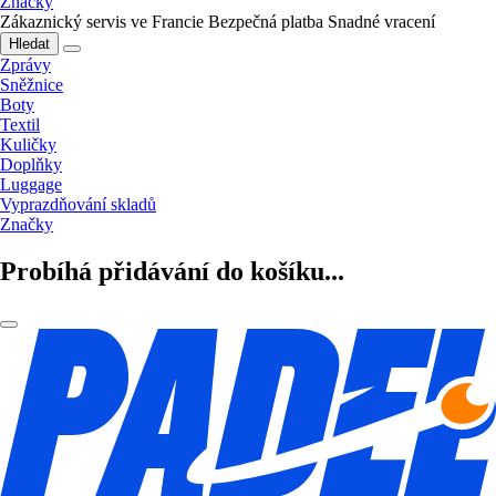
Značky
Zákaznický servis ve Francie
Bezpečná platba
Snadné vracení
Hledat
Zprávy
Sněžnice
Boty
Textil
Kuličky
Doplňky
Luggage
Vyprazdňování skladů
Značky
Probíhá přidávání do košíku...