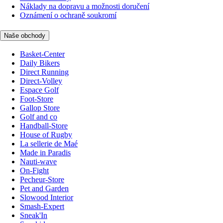
Náklady na dopravu a možnosti doručení
Oznámení o ochraně soukromí
Naše obchody
Basket-Center
Daily Bikers
Direct Running
Direct-Volley
Espace Golf
Foot-Store
Gallop Store
Golf and co
Handball-Store
House of Rugby
La sellerie de Maé
Made in Paradis
Nauti-wave
On-Fight
Pecheur-Store
Pet and Garden
Slowood Interior
Smash-Expert
Sneak'In