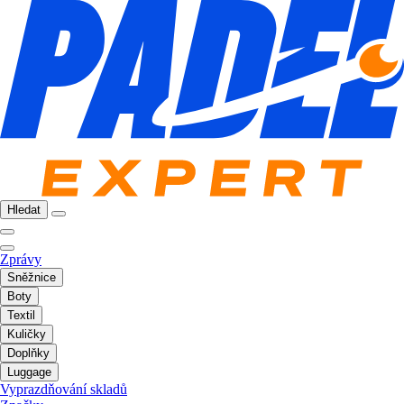
Hledat
Zprávy
Sněžnice
Boty
Textil
Kuličky
Doplňky
Luggage
Vyprazdňování skladů