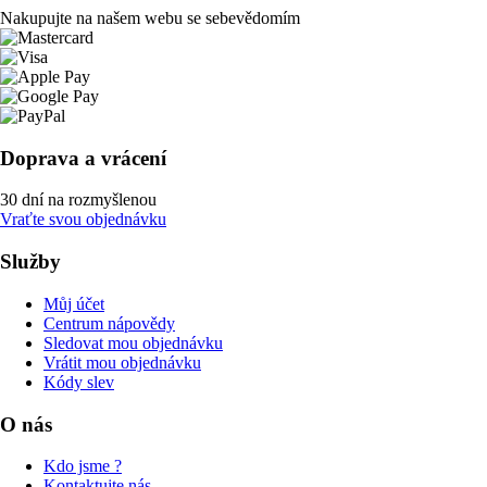
Nakupujte na našem webu se sebevědomím
Doprava a vrácení
30 dní na rozmyšlenou
Vraťte svou objednávku
Služby
Můj účet
Centrum nápovědy
Sledovat mou objednávku
Vrátit mou objednávku
Kódy slev
O nás
Kdo jsme ?
Kontaktujte nás