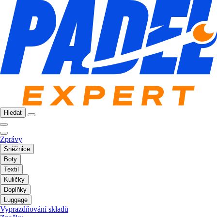
Hledat
Zprávy
Sněžnice
Boty
Textil
Kuličky
Doplňky
Luggage
Vyprazdňování skladů