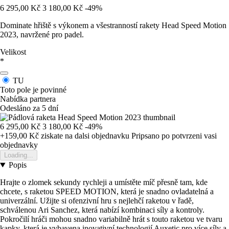
6 295,00 Kč
3 180,00 Kč
-49%
Dominate hřiště s výkonem a všestranností rakety Head Speed Motion
2023, navržené pro padel.
Velikost
*
TU
Toto pole je povinné
Nabídka partnera
Odesláno za 5 dní
6 295,00 Kč
3 180,00 Kč
-49%
+159,00 Kč
ziskate na dalsi objednavku
Pripsano po potvrzeni vasi
objednavky
Loading...
Popis
Hrajte o zlomek sekundy rychleji a umístěte míč přesně tam, kde
chcete, s raketou SPEED MOTION, která je snadno ovladatelná a
univerzální. Užijte si ofenzivní hru s nejlehčí raketou v řadě,
schválenou Ari Sanchez, která nabízí kombinaci síly a kontroly.
Pokročilí hráči mohou snadno variabilně hrát s touto raketou ve tvaru
kapky, která je vybavena inovativní technologií Auxetic pro více síly a