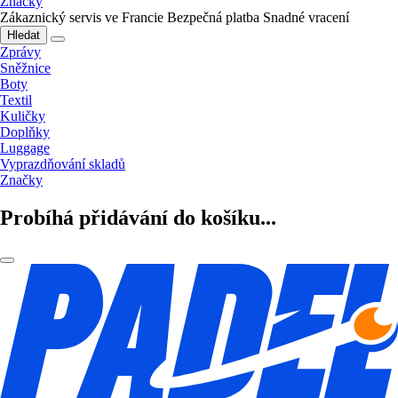
Značky
Zákaznický servis ve Francie
Bezpečná platba
Snadné vracení
Hledat
Zprávy
Sněžnice
Boty
Textil
Kuličky
Doplňky
Luggage
Vyprazdňování skladů
Značky
Probíhá přidávání do košíku...