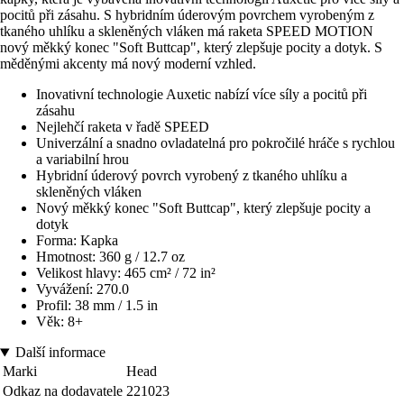
pocitů při zásahu. S hybridním úderovým povrchem vyrobeným z
tkaného uhlíku a skleněných vláken má raketa SPEED MOTION
nový měkký konec "Soft Buttcap", který zlepšuje pocity a dotyk. S
měděnými akcenty má nový moderní vzhled.
Inovativní technologie Auxetic nabízí více síly a pocitů při
zásahu
Nejlehčí raketa v řadě SPEED
Univerzální a snadno ovladatelná pro pokročilé hráče s rychlou
a variabilní hrou
Hybridní úderový povrch vyrobený z tkaného uhlíku a
skleněných vláken
Nový měkký konec "Soft Buttcap", který zlepšuje pocity a
dotyk
Forma: Kapka
Hmotnost: 360 g / 12.7 oz
Velikost hlavy: 465 cm² / 72 in²
Vyvážení: 270.0
Profil: 38 mm / 1.5 in
Věk: 8+
Další informace
Marki
Head
Odkaz na dodavatele
221023