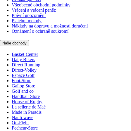
Všeobecné obchodní podmínky
Vrácení a vrácení peněz
Právní upozornění
Platební metody
Náklady na dopravu a možnosti doručení
Oznámení o ochraně soukromí
Naše obchody
Basket-Center
Daily Bikers
Direct Running
Direct-Volley
Espace Golf
Foot-Store
Gallop Store
Golf and co
Handball-Store
House of Rugby
La sellerie de Maé
Made in Paradis
Nauti-wave
On-Fight
Pecheur-Store