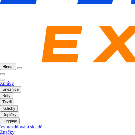
Hledat
Zprávy
Sněžnice
Boty
Textil
Kuličky
Doplňky
Luggage
Vyprazdňování skladů
Značky