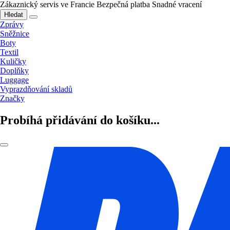
Zákaznický servis ve Francie
Bezpečná platba
Snadné vracení
Hledat
Zprávy
Sněžnice
Boty
Textil
Kuličky
Doplňky
Luggage
Vyprazdňování skladů
Značky
Probíhá přidávání do košíku...