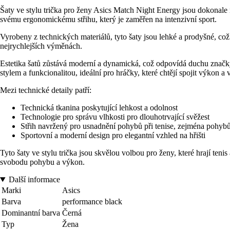
Šaty ve stylu trička pro ženy Asics Match Night Energy jsou dokonale
svému ergonomickému střihu, který je zaměřen na intenzivní sport.
Vyrobeny z technických materiálů, tyto šaty jsou lehké a prodyšné, což
nejrychlejších výměnách.
Estetika šatů zůstává moderní a dynamická, což odpovídá duchu značk
stylem a funkcionalitou, ideální pro hráčky, které chtějí spojit výkon a 
Mezi technické detaily patří:
Technická tkanina poskytující lehkost a odolnost
Technologie pro správu vlhkosti pro dlouhotrvající svěžest
Střih navržený pro usnadnění pohybů při tenise, zejména pohybů 
Sportovní a moderní design pro elegantní vzhled na hřišti
Tyto šaty ve stylu trička jsou skvělou volbou pro ženy, které hrají ten
svobodu pohybu a výkon.
Další informace
Marki
Asics
Barva
performance black
Dominantní barva
Černá
Typ
Žena