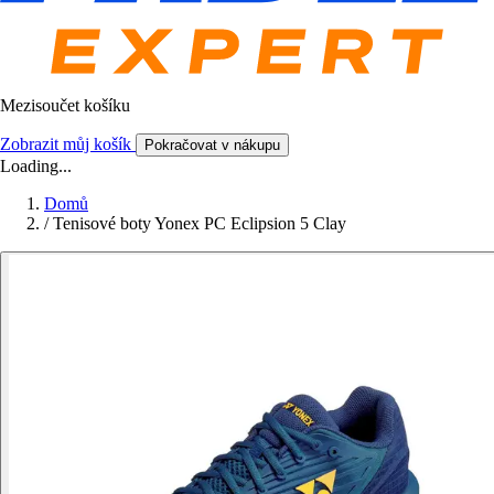
Mezisoučet košíku
Zobrazit můj košík
Pokračovat v nákupu
Loading...
Domů
/
Tenisové boty Yonex PC Eclipsion 5 Clay