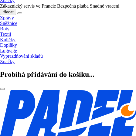
Značky
Zákaznický servis ve Francie
Bezpečná platba
Snadné vracení
Hledat
Zprávy
Sněžnice
Boty
Textil
Kuličky
Doplňky
Luggage
Vyprazdňování skladů
Značky
Probíhá přidávání do košíku...