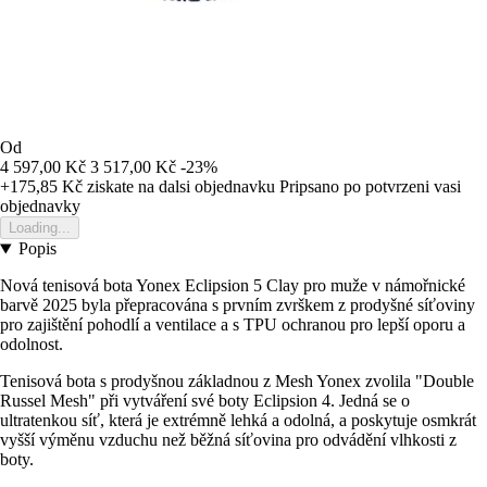
Od
4 597,00 Kč
3 517,00 Kč
-23%
+175,85 Kč
ziskate na dalsi objednavku
Pripsano po potvrzeni vasi
objednavky
Loading...
Popis
Nová tenisová bota Yonex Eclipsion 5 Clay pro muže v námořnické
barvě 2025 byla přepracována s prvním zvrškem z prodyšné síťoviny
pro zajištění pohodlí a ventilace a s TPU ochranou pro lepší oporu a
odolnost.
Tenisová bota s prodyšnou základnou z Mesh Yonex zvolila "Double
Russel Mesh" při vytváření své boty Eclipsion 4. Jedná se o
ultratenkou síť, která je extrémně lehká a odolná, a poskytuje osmkrát
vyšší výměnu vzduchu než běžná síťovina pro odvádění vlhkosti z
boty.