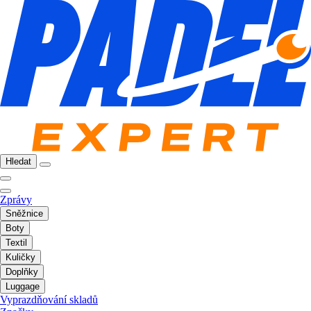
Hledat
Zprávy
Sněžnice
Boty
Textil
Kuličky
Doplňky
Luggage
Vyprazdňování skladů