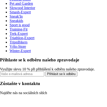
Pet and Garden
Slowood Interior
Smash-Expert
Sneak'In
Sneakids
Sport is good
Training-Fit
Trek-Expert
Triathlon-Expert
TripnBikers
Vélo-Store
Winter-Expert
Přihlaste se k odběru našeho zpravodaje
Využijte slevu 10 % při přihlášení k odběru našeho zpravodaje.
Přihlásit se k odběru
Zůstaňte v kontaktu
Najděte nás na sociálních sítích