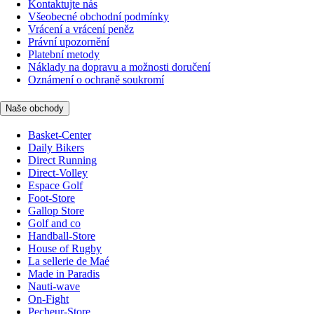
Kontaktujte nás
Všeobecné obchodní podmínky
Vrácení a vrácení peněz
Právní upozornění
Platební metody
Náklady na dopravu a možnosti doručení
Oznámení o ochraně soukromí
Naše obchody
Basket-Center
Daily Bikers
Direct Running
Direct-Volley
Espace Golf
Foot-Store
Gallop Store
Golf and co
Handball-Store
House of Rugby
La sellerie de Maé
Made in Paradis
Nauti-wave
On-Fight
Pecheur-Store