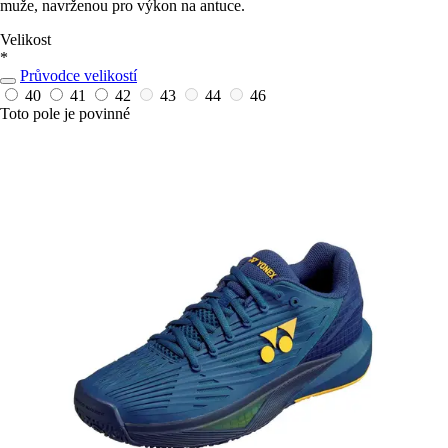
muže, navrženou pro výkon na antuce.
Velikost
*
Průvodce velikostí
40
41
42
43
44
46
Toto pole je povinné