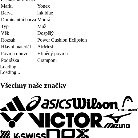
Marki
Yonex
Barva
ink blue
Dominantní barva
Modrá
Typ
Muž
Věk
Dospělý
Rozsah
Power Cushion Eclipsion
Hlavní materiál
AirMesh
Povrch obuvi
Hliněný povrch
Podrážka
Cramponi
Loading...
Loading...
Všechny naše značky