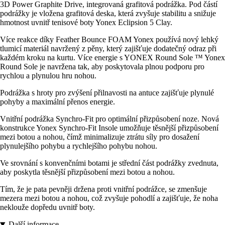
3D Power Graphite Drive, integrovaná grafitová podrážka. Pod částí
podrážky je vložena grafitová deska, která zvyšuje stabilitu a snižuje
hmotnost uvnitř tenisové boty Yonex Eclipsion 5 Clay.
Více reakce díky Feather Bounce FOAM Yonex používá nový lehký
tlumicí materiál navržený z pěny, který zajišťuje dodatečný odraz při
každém kroku na kurtu. Více energie s YONEX Round Sole ™ Yonex
Round Sole je navržena tak, aby poskytovala plnou podporu pro
rychlou a plynulou hru nohou.
Podrážka s hroty pro zvýšení přilnavosti na antuce zajišťuje plynulé
pohyby a maximální přenos energie.
Vnitřní podrážka Synchro-Fit pro optimální přizpůsobení noze. Nová
konstrukce Yonex Synchro-Fit Insole umožňuje těsnější přizpůsobení
mezi botou a nohou, čímž minimalizuje ztrátu síly pro dosažení
plynulejšího pohybu a rychlejšího pohybu nohou.
Ve srovnání s konvenčními botami je střední část podrážky zvednuta,
aby poskytla těsnější přizpůsobení mezi botou a nohou.
Tím, že je pata pevněji držena proti vnitřní podrážce, se zmenšuje
mezera mezi botou a nohou, což zvyšuje pohodlí a zajišťuje, že noha
neklouže dopředu uvnitř boty.
Další informace