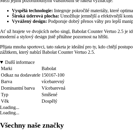
Mezi jejími pozoruhodnými vlastnostmi se raketa vyznačuje:
Vyspělá technologie:
Integruje pokročilé materiály, které optima
Široká úderová plocha:
Umožňuje jemnější a efektivnější konta
Vyvážený design:
Podporuje dobrý přenos váhy pro lepší manip
Ať už hrajete ve dvojicích nebo singl, Babolat Counter Vertuo 2.5 je i
moderní a stylový design jistě přitáhne pozornost na hřišti.
Přijata mnoha sportovci, tato raketa je ideální pro ty, kdo chtějí postup
zážitkem, který nabízí Babolat Counter Vertuo 2.5.
Další informace
Marki
Babolat
Odkaz na dodavatele
150167-100
Barva
vícebarevný
Dominantní barva
Vícebarevná
Typ
Smíšené
Věk
Dospělý
Loading...
Loading...
Všechny naše značky