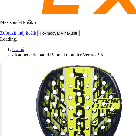
Mezisoučet košíku
Zobrazit můj košík
Pokračovat v nákupu
Loading...
Domů
/
Raquette de padel Babolat Counter Vertuo 2.5