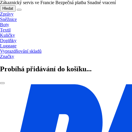
Zákaznický servis ve Francie
Bezpečná platba
Snadné vracení
Hledat
Zprávy
Sněžnice
Boty
Textil
Kuličky
Doplňky
Luggage
Vyprazdňování skladů
Značky
Probíhá přidávání do košíku...