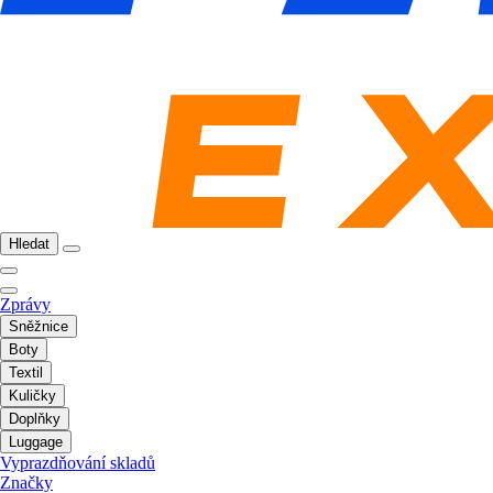
Hledat
Zprávy
Sněžnice
Boty
Textil
Kuličky
Doplňky
Luggage
Vyprazdňování skladů
Značky