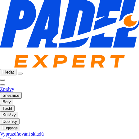
Hledat
Zprávy
Sněžnice
Boty
Textil
Kuličky
Doplňky
Luggage
Vyprazdňování skladů