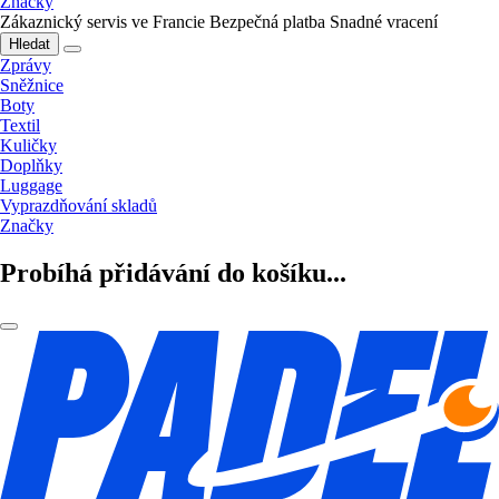
Značky
Zákaznický servis ve Francie
Bezpečná platba
Snadné vracení
Hledat
Zprávy
Sněžnice
Boty
Textil
Kuličky
Doplňky
Luggage
Vyprazdňování skladů
Značky
Probíhá přidávání do košíku...