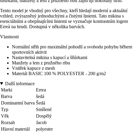
šňůrkami, manžety a lem z pružného ribu zajišťují dokonalý střih.
Tento model je vhodný pro všechny, kteří hledají moderní a aktuální
vzhled, zvýrazněný jednoduchými a čistými liniemi. Tato mikina s
esenciálními a obepínajícími liniemi se vyznačuje kontrastním logem
Erreà na hrudi. Dostupná v několika barvách.
Vlastnosti
Normální střih pro maximální pohodlí a svobodu pohybu během
sportovních aktivit
Nastavitelná mikina s kapucí a šňůrkami
Manžety a lem z pružného ribu
Vnitřek kapuce z mesh
Materiál BASIC 100 % POLYESTER - 200 g/m2
Další informace
Marki
Errea
Barva
šedá
Dominantní barva
Šedá
Typ
Smíšené
Věk
Dospělý
Rozsah
Jacob
Hlavní materiál
polyester