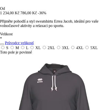
Od
1 234,00 Kč
786,00 Kč
-36%
Přijměte pohodlí a styl sweatshirtu Errea Jacob, ideální pro vaše
volnočasové aktivity a relaxaci po sportu.
Velikost
*
Průvodce velikostí
S
M
L
XL
2XL
3XL
4XL
5XL
Toto pole je povinné