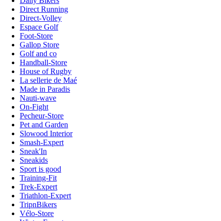
Daily Bikers
Direct Running
Direct-Volley
Espace Golf
Foot-Store
Gallop Store
Golf and co
Handball-Store
House of Rugby
La sellerie de Maé
Made in Paradis
Nauti-wave
On-Fight
Pecheur-Store
Pet and Garden
Slowood Interior
Smash-Expert
Sneak'In
Sneakids
Sport is good
Training-Fit
Trek-Expert
Triathlon-Expert
TripnBikers
Vélo-Store