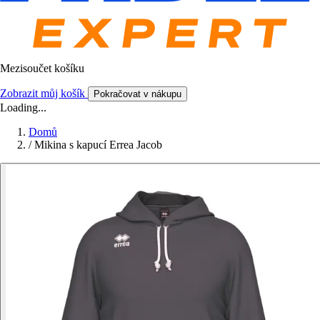
Mezisoučet košíku
Zobrazit můj košík
Pokračovat v nákupu
Loading...
Domů
/
Mikina s kapucí Errea Jacob