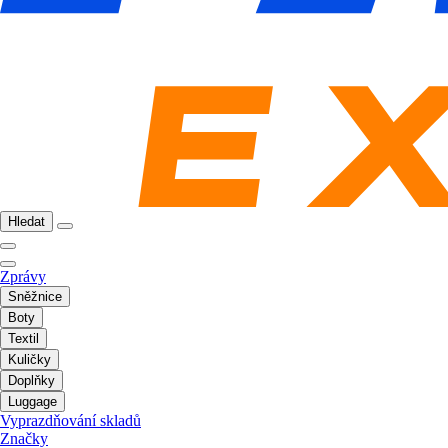
Hledat
Zprávy
Sněžnice
Boty
Textil
Kuličky
Doplňky
Luggage
Vyprazdňování skladů
Značky