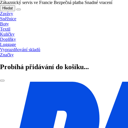
Zákaznický servis ve Francie
Bezpečná platba
Snadné vracení
Hledat
Zprávy
Sněžnice
Boty
Textil
Kuličky
Doplňky
Luggage
Vyprazdňování skladů
Značky
Probíhá přidávání do košíku...