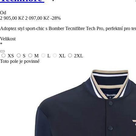
Od
2 905,00 Kč
2 097,00 Kč
-28%
Adoptez styl sport-chic s Bomber Tecnifibre Tech Pro, perfektní pro te
Velikost
*
XS
S
M
L
XL
2XL
Toto pole je povinné