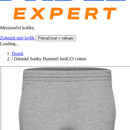
Mezisoučet košíku
Zobrazit můj košík
Pokračovat v nákupu
Loading...
Domů
/
Dámské šortky Hummel hmlGO cotton