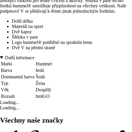
absorpci vlhkosti pro lehké cvičení a aktivity. Šňůrka v pase těchto
šortků hummel® umožňuje přizpůsobení na všechny velikosti. Naše
podpisové V se přidávají k těmto jinak jednoduchým šortkům.
Delší délka
Materiál na sport
Dvě kapsy
Šňůrka v pase
Logo hummel® potištěné na spodním lemu
Dvě V na přední straně
Další informace
Marki
Hummel
Barva
šedá
Dominantní barva
Šedá
Typ
Žena
Věk
Dospělý
Rozsah
hmlGO
Loading...
Loading...
Všechny naše značky