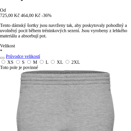
Od
725,00 Kč
464,00 Kč
-36%
Tento dámský šortky jsou navrženy tak, aby poskytovaly pohodlný a
uvolněný pocit během tréninkových sezení. Jsou vyrobeny z lehkého
materiálu a absorbují pot.
Velikost
*
Průvodce velikostí
XS
S
M
L
XL
2XL
Toto pole je povinné