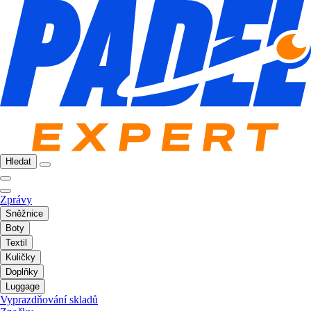
Hledat
Zprávy
Sněžnice
Boty
Textil
Kuličky
Doplňky
Luggage
Vyprazdňování skladů