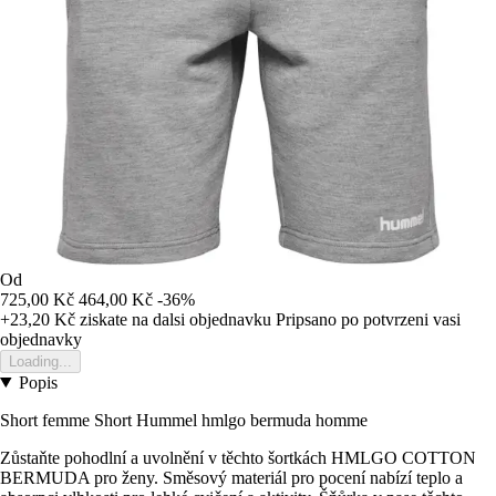
Od
725,00 Kč
464,00 Kč
-36%
+23,20 Kč
ziskate na dalsi objednavku
Pripsano po potvrzeni vasi
objednavky
Loading...
Popis
Short femme Short Hummel hmlgo bermuda homme
Zůstaňte pohodlní a uvolnění v těchto šortkách HMLGO COTTON
BERMUDA pro ženy. Směsový materiál pro pocení nabízí teplo a