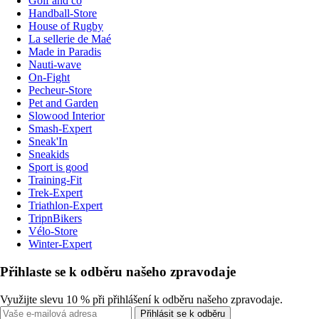
Golf and co
Handball-Store
House of Rugby
La sellerie de Maé
Made in Paradis
Nauti-wave
On-Fight
Pecheur-Store
Pet and Garden
Slowood Interior
Smash-Expert
Sneak'In
Sneakids
Sport is good
Training-Fit
Trek-Expert
Triathlon-Expert
TripnBikers
Vélo-Store
Winter-Expert
Přihlaste se k odběru našeho zpravodaje
Využijte slevu 10 % při přihlášení k odběru našeho zpravodaje.
Přihlásit se k odběru