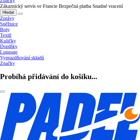
Značky
Zákaznický servis ve Francie
Bezpečná platba
Snadné vracení
Hledat
Zprávy
Sněžnice
Boty
Textil
Kuličky
Doplňky
Luggage
Vyprazdňování skladů
Značky
Probíhá přidávání do košíku...